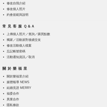
修改自我介紹
修改個人照片
約會規範與說明
常 見 客 服 Ｑ＆Ａ
上傳個人照片
／
查詢／購買點數
獨家／活動派對後續交友
修改活動個人檔案
忘記帳號密碼
活動通知資訊／取消
關 於 樂 福 里
關於樂福里介紹
媒體報導 NEWS
結婚見證 MERRY
福委合作
異業合作
隱私條款