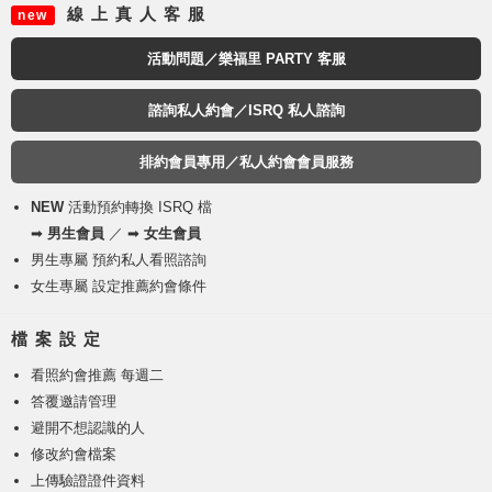
線 上 真 人 客 服
new
活動問題／樂福里 PARTY 客服
諮詢私人約會／ISRQ 私人諮詢
排約會員專用／私人約會會員服務
NEW
活動預約轉換 ISRQ 檔
➡
男生會員
／ ➡
女生會員
男生專屬 預約私人看照諮詢
女生專屬 設定推薦約會條件
檔 案 設 定
看照約會推薦 每週二
答覆邀請管理
避開不想認識的人
修改約會檔案
上傳驗證證件資料