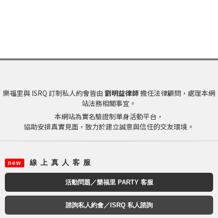
樂福里與 ISRQ 訂制私人約會皆由
劉明益律師
擔任法律顧問，處理本網
站法務相關事宜。
本網站為實名驗證制單身活動平台，
協助安排真實見面，致力於建立誠意與信任的交友環境。
線 上 真 人 客 服
new
活動問題／樂福里 PARTY 客服
諮詢私人約會／ISRQ 私人諮詢