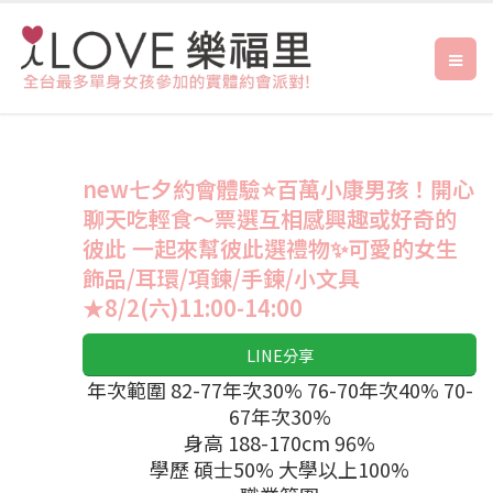
new七夕約會體驗⭐️百萬小康男孩！開心
聊天吃輕食～票選互相感興趣或好奇的
彼此 一起來幫彼此選禮物✨可愛的女生
飾品/耳環/項鍊/手鍊/小文具
★8/2(六)11:00-14:00
LINE分享
年次範圍 82-77年次30% 76-70年次40% 70-
67年次30%
身高 188-170cm 96%
學歷 碩士50% 大學以上100%