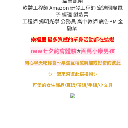
職業範圍
軟體工程師 Amazon 研發工程師 宏達國際電
子 經理 製造業
工程師 揚明光學 公務員 高中教師 廣告PM 金
融業
樂福里 最多質感
的單身活動都在這邊
new七夕約會體驗
⭐️
百萬小康男孩
開心聊天吃輕食～票選互相感興趣或好奇的彼此
✨一起來幫彼此選禮物✨
可愛的女生飾品/耳環/項鍊/手鍊/小文具