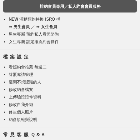
排約會員專用／私人約會會員服務
NEW
活動預約轉換 ISRQ 檔
➡
男生會員
／ ➡
女生會員
男生專屬 預約私人看照諮詢
女生專屬 設定推薦約會條件
檔 案 設 定
看照約會推薦 每週二
答覆邀請管理
避開不想認識的人
修改約會檔案
上傳驗證證件資料
修改自我介紹
修改個人照片
約會規範與說明
常 見 客 服 Ｑ＆Ａ