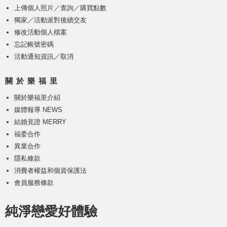
上傳個人照片
／
查詢／購買點數
獨家／活動派對後續交友
修改活動個人檔案
忘記帳號密碼
活動通知資訊／取消
關 於 樂 福 里
關於樂福里介紹
媒體報導 NEWS
結婚見證 MERRY
福委合作
異業合作
隱私條款
消費者權益和個資保護法
會員服務條款
純淨戀愛好體驗