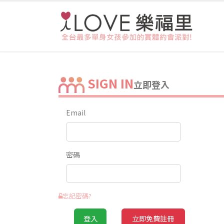
SIGN IN
立即登入
Email
密碼
忘記密碼?
登入
立即免費註冊