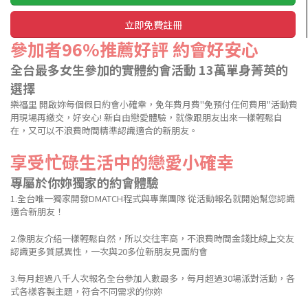
立即免費註冊
參加者96%推薦好評 約會好安心
全台最多女生參加的實體約會活動 13萬單身菁英的
選擇
樂福里 開啟妳每個假日約會小確幸，免年費月費"免預付任何費用"活動費
用現場再繳交，好安心! 新自由戀愛體驗，就像跟朋友出來一樣輕鬆自
在，又可以不浪費時間精準認識適合的新朋友。
享受忙碌生活中的戀愛小確幸
專屬於你妳獨家的約會體驗
1.全台唯一獨家開發DMATCH程式與專業團隊 從活動報名就開始幫您認識
適合新朋友！
2.像朋友介紹一樣輕鬆自然，所以交往率高，不浪費時間金錢比線上交友
認識更多質感異性，一次與20多位新朋友見面約會
3.每月超過八千人次報名全台參加人數最多，每月超過30場派對活動，各
式各樣客製主題，符合不同需求的你妳