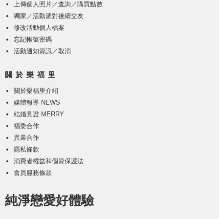
上傳個人照片
／
查詢／購買點數
獨家／活動派對後續交友
修改活動個人檔案
忘記帳號密碼
活動通知資訊／取消
關 於 樂 福 里
關於樂福里介紹
媒體報導 NEWS
結婚見證 MERRY
福委合作
異業合作
隱私條款
消費者權益和個資保護法
會員服務條款
純淨戀愛好體驗