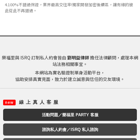
4.100%不錯過保證，業界最高交往率!獨家開發加密後續區，讓有緣的彼
此從此不再錯過。
樂福里與 ISRQ 訂制私人約會皆由
劉明益律師
擔任法律顧問，處理本網
站法務相關事宜。
本網站為實名驗證制單身活動平台，
協助安排真實見面，致力於建立誠意與信任的交友環境。
線 上 真 人 客 服
new
活動問題／樂福里 PARTY 客服
諮詢私人約會／ISRQ 私人諮詢