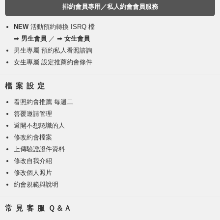
排約會員專用／私人約會會員服務
NEW
活動預約轉換 ISRQ 檔
➡
男生會員
／ ➡
女生會員
男生專屬 預約私人看照諮詢
女生專屬 設定推薦約會條件
檔 案 設 定
看照約會推薦 每週二
答覆邀請管理
避開不想認識的人
修改約會檔案
上傳驗證證件資料
修改自我介紹
修改個人照片
約會規範與說明
常 見 客 服 Ｑ＆Ａ