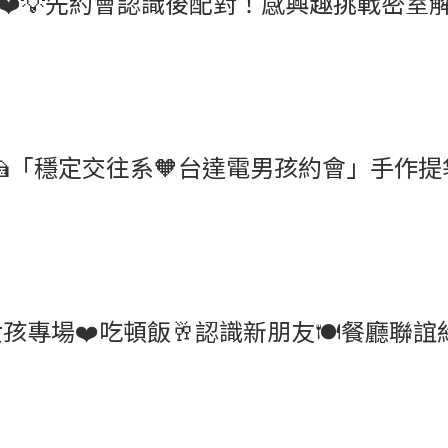
💡先約會認識後配對！感興趣挑戰密室解謎 4/25
穩定交往系🧡台達電男孩約會」手作提袋DIY 4/
❤️吃頓飯🥂認識新朋友🍽️餐廳聯誼約會 4/2