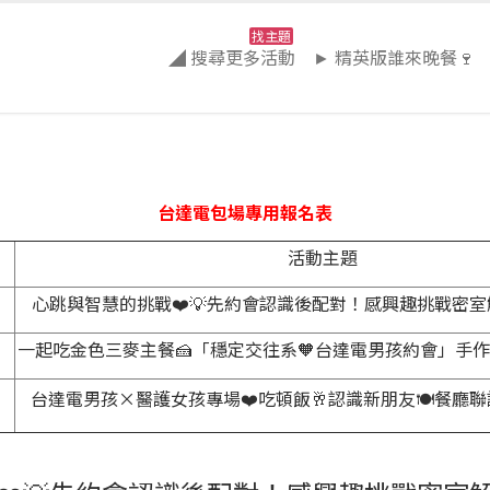
找主題
◢ 搜尋更多活動
► 精英版誰來晚餐🍷
台達電包場專用報名表
活動主題
心跳與智慧的挑戰❤️💡先約會認識後配對！感興趣挑戰密室
一起吃金色三麥主餐🍰「穩定交往系🧡台達電男孩約會」手作
台達電男孩×醫護女孩專場❤️吃頓飯🥂認識新朋友🍽️餐廳