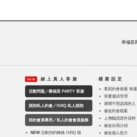
樂福里與
線 上 真 人 客 服
檔 案 設 定
new
看照約會推薦 每
活動問題／樂福里 PARTY 客服
答覆邀請管理
避開不想認識的人
諮詢私人約會／ISRQ 私人諮詢
修改約會檔案
上傳驗證證件資料
排約會員專用／私人約會會員服務
修改自我介紹
NEW
活動預約轉換 ISRQ 檔
修改個人照片