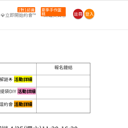
1對1認識
夏季手作蛋
糕
註冊
登入
💎立即開始約會™
⭐高雄吳寶春
報名鏈結
解謎🌟
活動詳細
提袋DIY
活動詳細
聯誼約會
活動詳細