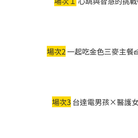
場次１
心跳與智慧的挑戰❤️
場次2
一起吃金色三麥主餐🍰「
場次3
台達電男孩×醫護女孩專場