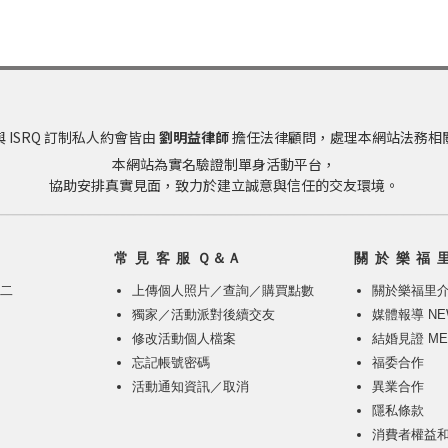
 ISRQ 訂制私人約會皆由
劉明益律師
擔任法律顧問，處理本網站法務相
本網站為實名驗證制單身活動平台，
協助安排真實見面，致力於建立誠意與信任的交友環境。
常 見 客 服 Ｑ＆Ａ
關 於 樂 福 
週二
上傳個人照片
／
查詢／購買點數
關於樂福里
獨家／活動派對後續交友
媒體報導 NE
修改活動個人檔案
結婚見證 ME
忘記帳號密碼
福委合作
活動通知資訊／取消
異業合作
隱私條款
消費者權益