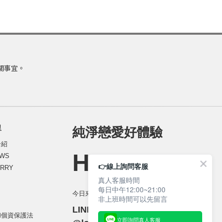
關事宜。
里
純淨戀愛好體驗
介紹
HELLO_
WS
👉線上詢問客服
RRY
真人客服時間
每日中午12:00~21:00
今日來約會／YOUTUBE 頻道
非上班時間可以先留言
LINE 活動客服 ：
和個資保護法
立即詢問真人客服