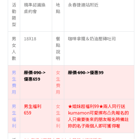
活
精準認識換
地
永春捷運站附近
動
桌約會
點
類
型
男
18X18
餐
咖啡拿鐵＆奶油壓磚吐司
女
點
人
說
數
明
男
原價 890
->
女
原價 690
->優惠99
生
優惠659
生
費
費
用
用
男
男生福利
女
★姐妹超福利99★兩人同行送
生
659
生
kumamon可愛擦布⚠️先報名的
福
福
人只需要後來的朋友報名時備註
利
利
妳的名子兩個人即可獲得喔