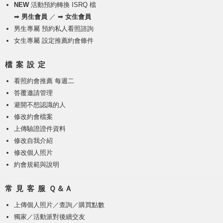
NEW
活動預約轉換 ISRQ 檔
➡
男生會員
／ ➡
女生會員
男生專屬 預約私人看照諮詢
女生專屬 設定推薦約會條件
檔 案 設 定
看照約會推薦 每週二
答覆邀請管理
避開不想認識的人
修改約會檔案
上傳驗證證件資料
修改自我介紹
修改個人照片
約會規範與說明
常 見 客 服 Ｑ＆Ａ
上傳個人照片
／
查詢／購買點數
獨家／活動派對後續交友