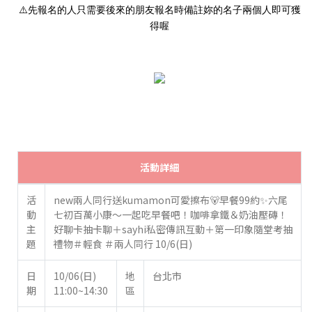
⚠
先報名的人只需要後來的朋友報名時備註妳的名子兩個人即可獲
得喔
活動詳細
活
new兩人同行送kumamon可愛擦布🐻早餐99約✨六尾
動
七初百萬小康～一起吃早餐吧！咖啡拿鐵＆奶油壓磚！
主
好聊卡抽卡聊＋sayhi私密傳訊互動＋第一印象隨堂考抽
題
禮物＃輕食 ＃兩人同行 10/6(日)
日
10/06(日)
地
台北市
期
11:00~14:30
區