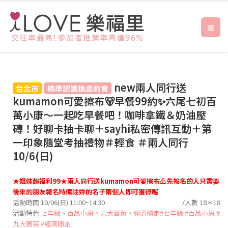
new兩人同行送
台北市
精準認識換桌約會
kumamon可愛擦布🐻早餐99約✨六尾七初百
萬小康～一起吃早餐吧！咖啡拿鐵＆奶油壓
磚！好聊卡抽卡聊＋sayhi私密傳訊互動＋第
一印象隨堂考抽禮物＃輕食 ＃兩人同行
10/6(日)
★姐妹超福利99★兩人同行送kumamon可愛擦布⚠️先報名的人只需要
後來的朋友報名時備註妳的名子兩個人即可獲得喔
活動時間 10/06(日) 11:00~14:30
/人數 18＊18
活動特色
七年級
、
百萬小康
、
九大菁英
、
經濟穩定
#七年級
#百萬小康
#
九大菁英
#經濟穩定