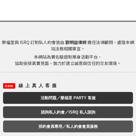
樂福里與 ISRQ 訂制私人約會皆由
劉明益律師
擔任法律顧問，處理本網
站法務相關事宜。
本網站為實名驗證制單身活動平台，
協助安排真實見面，致力於建立誠意與信任的交友環境。
線 上 真 人 客 服
new
活動問題／樂福里 PARTY 客服
諮詢私人約會／ISRQ 私人諮詢
排約會員專用／私人約會會員服務