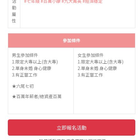
活
#七年級
#百萬小康
#九大菁英
#經濟穩定
動
屬
性
參加條件
男生參加條件
女生參加條件
1.限定大專以上(含大專)
1.限定大專以上(含大專)
2.單身未婚 身心健康
2.單身未婚 身心健康
3.有正當工作
3.有正當工作
★六尾七初
★百萬年薪者/總資產百萬
立即報名活動