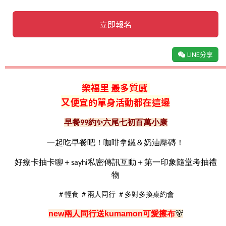
立即報名
LINE分享
樂福里 最多質感
又便宜的單身活動都在這邊
早餐
約
✨
六尾七初百萬小康
99
一起吃早餐吧！咖啡拿鐵＆奶油壓磚！
好療卡抽卡聊＋
私密傳訊互動
＋第一印象隨堂考抽禮
sayhi
物
＃輕食
＃兩人同行 ＃多對多換桌約會
new
兩人同行送
kumamon
可愛擦布
🐻