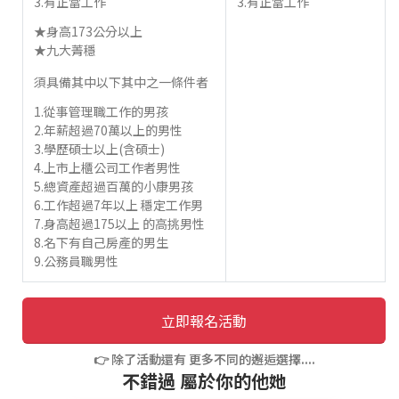
3.有正當工作
3.有正當工作
★身高173公分以上
★九大菁穩
須具備其中以下其中之一條件者
1.從事管理職工作的男孩
2.年薪超過70萬以上的男性
3.學歷碩士以上(含碩士)
4.上市上櫃公司工作者男性
5.總資產超過百萬的小康男孩
6.工作超過7年以上 穩定工作男
7.身高超過175以上 的高挑男性
8.名下有自己房產的男生
9.公務員職男性
立即報名活動
👉 除了活動還有 更多不同的邂逅選擇....
不錯過 屬於你的他她