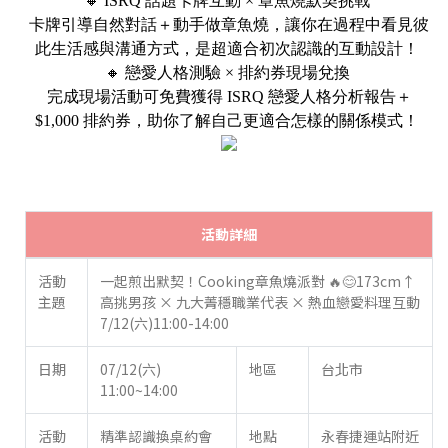
🔸
ISRQ 話題卡牌互動 × 章魚燒默契挑戰
卡牌引導自然對話＋動手做章魚燒，讓你在過程中看見彼
此生活感與溝通方式，是超適合初次認識的互動設計！
🔸
戀愛人格測驗 × 排約券現場兌換
完成現場活動可免費獲得 ISRQ 戀愛人格分析報告＋
$1,000 排約券，助你了解自己更適合怎樣的關係模式！
活動詳細
活動
一起煎出默契！Cooking章魚燒派對 🔥😊173cm↑
主題
高挑男孩 × 九大菁穩職業代表 × 熱血戀愛料理互動
7/12(六)11:00-14:00
日期
07/12(六)
地區
台北市
11:00~14:00
活動
精準認識換桌約會
地點
永春捷運站附近