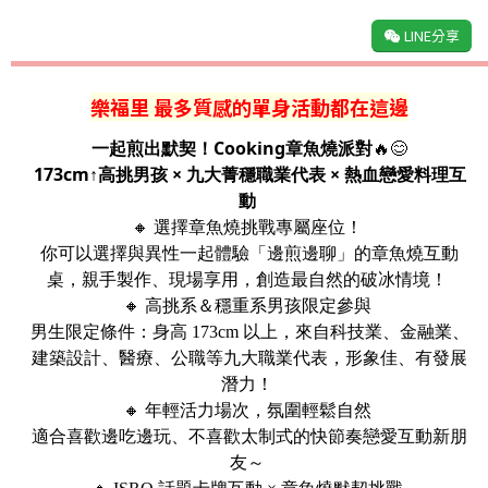
LINE分享
樂福里 最多質感
的單身活動都在這邊
一起煎出默契！
Cooking
章魚燒派對
🔥😊
173cm↑高挑男孩
×
九大菁穩職業代表
×
熱血戀愛料理互
動
選擇章魚燒挑戰專屬座位！
🔸
你可以選擇與異性一起體驗「邊煎邊聊」的章魚燒互動
桌，親手製作、現場享用，創造最自然的破冰情境！
🔸
高挑系＆穩重系男孩限定參與
男生限定條件：身高 173cm 以上，來自科技業、金融業、
建築設計、醫療、公職等九大職業代表，形象佳、有發展
潛力！
🔸
年輕活力場次，氛圍輕鬆自然
適合喜歡邊吃邊玩、不喜歡太制式的快節奏戀愛互動新朋
友～