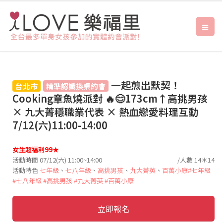
一起煎出默契！
台北市
精準認識換桌約會
Cooking章魚燒派對 🔥😊173cm↑高挑男孩
× 九大菁穩職業代表 × 熱血戀愛料理互動
7/12(六)11:00-14:00
女生超福利99★
活動時間 07/12(六) 11:00~14:00
/人數 14＊14
活動特色
七年級
、
七八年級
、
高挑男孩
、
九大菁英
、
百萬小康
#七年級
#七八年級
#高挑男孩
#九大菁英
#百萬小康
立即報名