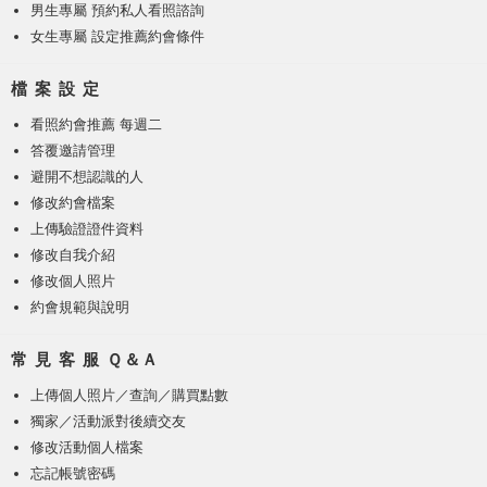
男生專屬 預約私人看照諮詢
女生專屬 設定推薦約會條件
檔 案 設 定
看照約會推薦 每週二
答覆邀請管理
避開不想認識的人
修改約會檔案
上傳驗證證件資料
修改自我介紹
修改個人照片
約會規範與說明
常 見 客 服 Ｑ＆Ａ
上傳個人照片
／
查詢／購買點數
獨家／活動派對後續交友
修改活動個人檔案
忘記帳號密碼