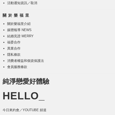
活動通知資訊／取消
關 於 樂 福 里
關於樂福里介紹
媒體報導 NEWS
結婚見證 MERRY
福委合作
異業合作
隱私條款
消費者權益和個資保護法
會員服務條款
純淨戀愛好體驗
HELLO_
今日來約會／YOUTUBE 頻道