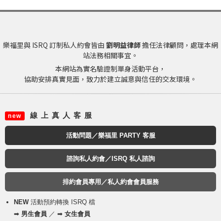
樂福里與 ISRQ 訂制私人約會皆由
劉明益律師
擔任法律顧問，處理本網
站法務相關事宜。
本網站為實名驗證制單身活動平台，
協助安排真實見面，致力於建立誠意與信任的交友環境。
線 上 真 人 客 服
new
活動問題／樂福里 PARTY 客服
諮詢私人約會／ISRQ 私人諮詢
排約會員專用／私人約會會員服務
NEW
活動預約轉換 ISRQ 檔
➡
男生會員
／ ➡
女生會員