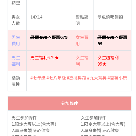
類型
男女
14X14
餐點說
章魚燒吃到飽
人數
明
男生
原價 890
->優惠679
女生費
原價 690
->優惠
費用
用
99
男生
男生福利679★
女生福
女生超福利
福利
利
99★
活動
#七年級
#七八年級
#高挑男孩
#九大菁英
#百萬小康
屬性
參加條件
男生參加條件
女生參加條件
1.限定大專以上(含大專)
1.限定大專以上(含大專)
2.單身未婚 身心健康
2.單身未婚 身心健康