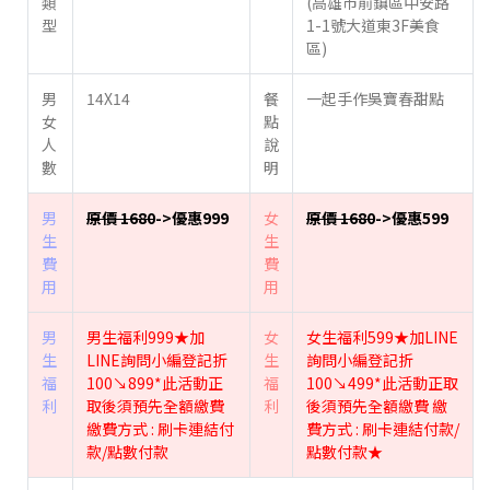
類
(高雄市前鎮區中安路
型
1-1號大道東3F美食
區)
男
14X14
餐
一起手作吳寶春甜點
女
點
人
說
數
明
男
原價 1680
->優惠999
女
原價 1680
->優惠599
生
生
費
費
用
用
男
男生福利999★加
女
女生福利599★加LINE
生
LINE詢問小編登記折
生
詢問小編登記折
福
100↘︎899*此活動正
福
100↘︎499*此活動正取
利
取後須預先全額繳費
利
後須預先全額繳費 繳
繳費方式 : 刷卡連結付
費方式 : 刷卡連結付款/
款/點數付款
點數付款★