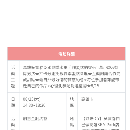
活動詳細
活
高雄吳寶春🥭🍎夏季水果手作蛋糕約會⭐百萬小康&有
動
房男孩❤️抽卡分組挑戰夏季蛋糕料理❤️互動討論合作完
主
成甜點❤️最自然最好聊的質感約會⭐每位參加者都能帶
題
走自己的作品⭐心理測驗配對選禮物★8/15
日
08/15(六)
地
高雄市
期
14:30~18:30
區
活
創意企劃約會
地
【烘焙DIY】吳寶春自
動
點
己做高雄SKM Park店