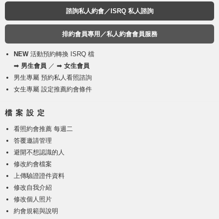
諮詢私人約會／ISRQ 私人諮詢
排約會員專用／私人約會會員服務
NEW
活動預約轉換 ISRQ 檔
➡
男生會員
／ ➡
女生會員
男生專屬 預約私人看照諮詢
女生專屬 設定推薦約會條件
檔 案 設 定
看照約會推薦 每週二
答覆邀請管理
避開不想認識的人
修改約會檔案
上傳驗證證件資料
修改自我介紹
修改個人照片
約會規範與說明