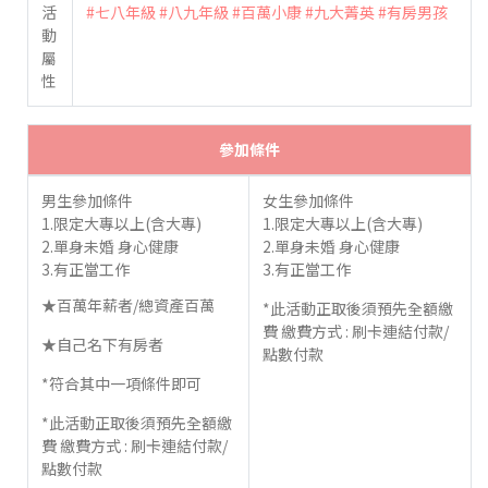
活
#七八年級
#八九年級
#百萬小康
#九大菁英
#有房男孩
動
屬
性
參加條件
男生參加條件
女生參加條件
1.限定大專以上(含大專)
1.限定大專以上(含大專)
2.單身未婚 身心健康
2.單身未婚 身心健康
3.有正當工作
3.有正當工作
★百萬年薪者/總資產百萬
*此活動正取後須預先全額繳
費 繳費方式 : 刷卡連結付款/
★自己名下有房者
點數付款
*符合其中一項條件即可
*此活動正取後須預先全額繳
費 繳費方式 : 刷卡連結付款/
點數付款