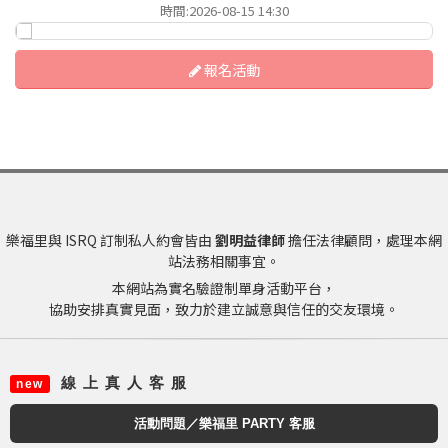
時間:2026-08-15 14:30
報名活動
樂福里與 ISRQ 訂制私人約會皆由
劉明益律師
擔任法律顧問，處理本網
站法務相關事宜。
本網站為實名驗證制單身活動平台，
協助安排真實見面，致力於建立誠意與信任的交友環境。
線 上 真 人 客 服
new
活動問題／樂福里 PARTY 客服