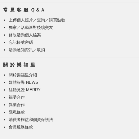
常 見 客 服 Ｑ＆Ａ
上傳個人照片
／
查詢／購買點數
獨家／活動派對後續交友
修改活動個人檔案
忘記帳號密碼
活動通知資訊／取消
關 於 樂 福 里
關於樂福里介紹
媒體報導 NEWS
結婚見證 MERRY
福委合作
異業合作
隱私條款
消費者權益和個資保護法
會員服務條款