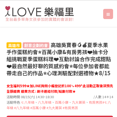
高雄吳寶春🥭🍎夏季水果
高雄市
創意企劃約會
手作蛋糕約會⭐百萬小康&有房男孩❤️抽卡分
組挑戰夏季蛋糕料理❤️互動討論合作完成甜點
❤️最自然最好聊的質感約會⭐每位參加者都能
帶走自己的作品⭐心理測驗配對選禮物★8/15
女生福利599★加LINE詢問小編登記折100↘︎499*此活動正取後須預先
全額繳費 繳費方式 : 刷卡連結付款/點數付款★
活動時間 08/15(六) 14:30~18:30
/人數 14＊14
活動特色
七八年級
、
八九年級
、
百萬小康
、
九大菁英
、
有房男孩
#七八
年級
#八九年級
#百萬小康
#九大菁英
#有房男孩