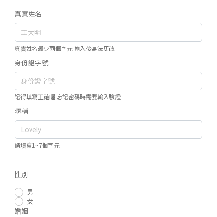
真實姓名
真實姓名最少兩個字元 輸入後無法更改
身份證字號
記得填寫正確喔 忘記密碼時需要輸入驗證
暱稱
請填寫1~7個字元
性別
男
女
婚姻