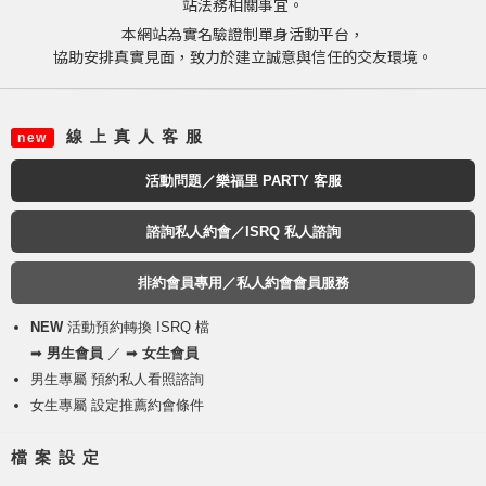
站法務相關事宜。
本網站為實名驗證制單身活動平台，
協助安排真實見面，致力於建立誠意與信任的交友環境。
線 上 真 人 客 服
new
活動問題／樂福里 PARTY 客服
諮詢私人約會／ISRQ 私人諮詢
排約會員專用／私人約會會員服務
NEW
活動預約轉換 ISRQ 檔
➡
男生會員
／ ➡
女生會員
男生專屬 預約私人看照諮詢
女生專屬 設定推薦約會條件
檔 案 設 定