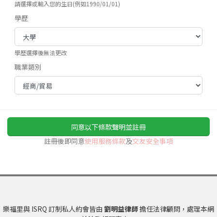
請選擇或輸入您的生日(例如1990/01/01)
學歷
學歷選擇後無法更改
職業類別
同意以下條款聲明並註冊
註冊後即同意
使用服務條款
及
交友安全事項
樂福里與 ISRQ 訂制私人約會皆由
劉明益律師
擔任法律顧問，處理本網