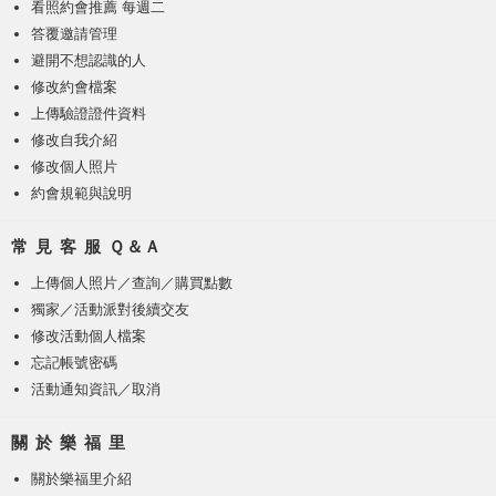
看照約會推薦 每週二
答覆邀請管理
避開不想認識的人
修改約會檔案
上傳驗證證件資料
修改自我介紹
修改個人照片
約會規範與說明
常 見 客 服 Ｑ＆Ａ
上傳個人照片
／
查詢／購買點數
獨家／活動派對後續交友
修改活動個人檔案
忘記帳號密碼
活動通知資訊／取消
關 於 樂 福 里
關於樂福里介紹