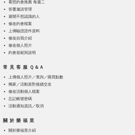
看照約會推薦 每週二
答覆邀請管理
避開不想認識的人
修改約會檔案
上傳驗證證件資料
修改自我介紹
修改個人照片
約會規範與說明
常 見 客 服 Ｑ＆Ａ
上傳個人照片
／
查詢／購買點數
獨家／活動派對後續交友
修改活動個人檔案
忘記帳號密碼
活動通知資訊／取消
關 於 樂 福 里
關於樂福里介紹