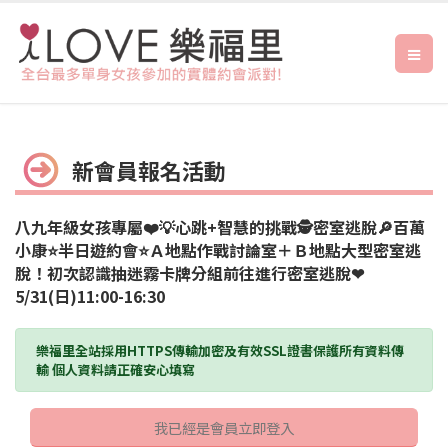
新會員報名活動
八九年級女孩專屬❤️💡心跳+智慧的挑戰🕵️密室逃脫🔎百萬
小康⭐️半日遊約會⭐️Ａ地點作戰討論室＋Ｂ地點大型密室逃
脫！初次認識抽迷霧卡牌分組前往進行密室逃脫❤
5/31(日)11:00-16:30
樂福里全站採用HTTPS傳輸加密及有效SSL證書保護所有資料傳
輸 個人資料請正確安心填寫
我已經是會員立即登入