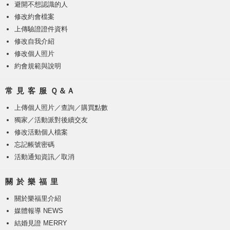
避開不想認識的人
修改約會檔案
上傳驗證證件資料
修改自我介紹
修改個人照片
約會規範與說明
常 見 客 服 Ｑ＆Ａ
上傳個人照片
／
查詢／購買點數
獨家／活動派對後續交友
修改活動個人檔案
忘記帳號密碼
活動通知資訊／取消
關 於 樂 福 里
關於樂福里介紹
媒體報導 NEWS
結婚見證 MERRY