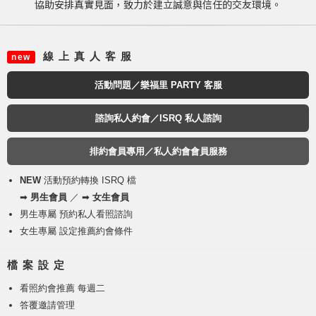
協助安排真實見面，致力於建立誠意與信任的交友環境。
線 上 真 人 客 服
new
活動問題／樂福里 PARTY 客服
諮詢私人約會／ISRQ 私人諮詢
排約會員專用／私人約會會員服務
NEW
活動預約轉換 ISRQ 檔
➡
男生會員
／ ➡
女生會員
男生專屬 預約私人看照諮詢
女生專屬 設定推薦約會條件
檔 案 設 定
看照約會推薦 每週二
答覆邀請管理