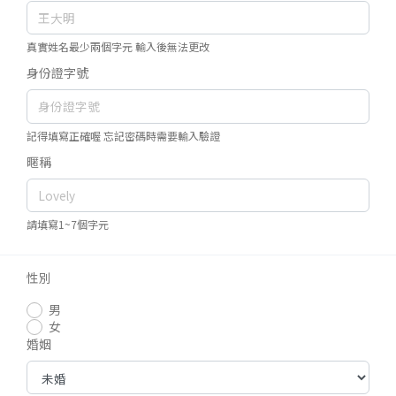
真實姓名最少兩個字元 輸入後無法更改
身份證字號
記得填寫正確喔 忘記密碼時需要輸入驗證
暱稱
請填寫1~7個字元
性別
男
女
婚姻