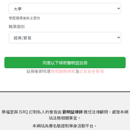
學歷選擇後無法更改
職業類別
同意以下條款聲明並註冊
註冊後即同意
使用服務條款
及
交友安全事項
樂福里與 ISRQ 訂制私人約會皆由
劉明益律師
擔任法律顧問，處理本網
站法務相關事宜。
本網站為實名驗證制單身活動平台，