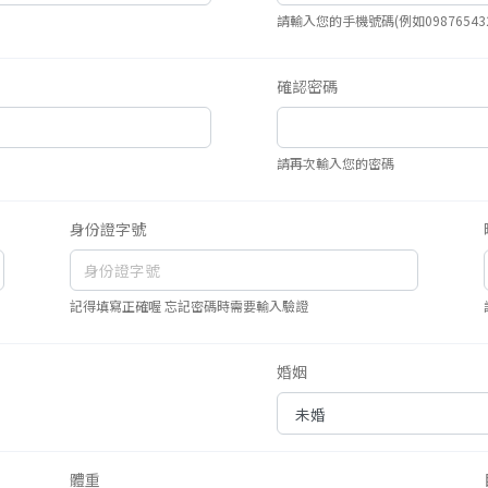
請輸入您的手機號碼(例如098765432
確認密碼
請再次輸入您的密碼
身份證字號
記得填寫正確喔 忘記密碼時需要輸入驗證
婚姻
體重