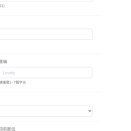
1)
暱稱
請填寫1~7個字元
目前居住