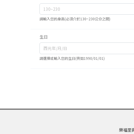
請輸入您的身高(必須介於130~230公分之間)
生日
請選擇或輸入您的生日(例如1990/01/01)
樂福里與