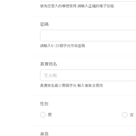
做為您登入的帳號使用 請輸入正確的電子信箱
密碼
請輸入6~25個字元作為密碼
真實姓名
真實姓名最少兩個字元 輸入後無法更改
性別
男
女
身高