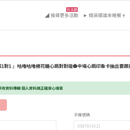
找主題
◢ 搜尋更多活動
► 精英版誰來晚餐🍷
對1 』咕嚕咕嚕棉花糖心跳對對碰🎃中場心跳印象卡抽出要跟誰一起
護所有資料傳輸 個人資料請正確安心填寫
手機號碼