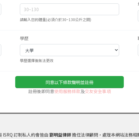
請輸入您的體重(必須介於30~130公斤之間)
學歷
學歷選擇後無法更改
同意以下條款聲明並註冊
註冊後即同意
使用服務條款
及
交友安全事項
 ISRQ 訂制私人約會皆由
劉明益律師
擔任法律顧問，處理本網站法務相