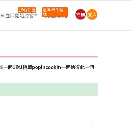
1對1認識
夏季手作蛋
糕
註冊
登入
💎立即開始約會™
⭐高雄吳寶春
1對1挑戰popincookin一起給彼此一個