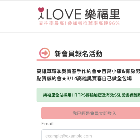
新會員報名活動
高雄草莓季吳寶春手作約會🍓百萬小康&有房男
點質感約會★3/14高雄吳寶春自己做全包場
樂福里全站採用HTTPS傳輸加密及有效SSL證書保
我已經是會員立即登入
Email