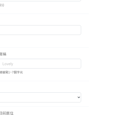
1)
暱稱
請填寫1~7個字元
目前居住