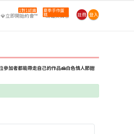
1對1認識
夏季手作蛋
糕
註冊
登入
💎立即開始約會™
⭐高雄吳寶春
每位參加者都能帶走自己的作品🍰白色情人節甜