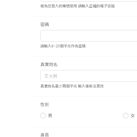
做為您登入的帳號使用 請輸入正確的電子信箱
密碼
請輸入6~25個字元作為密碼
真實姓名
真實姓名最少兩個字元 輸入後無法更改
性別
男
女
身高