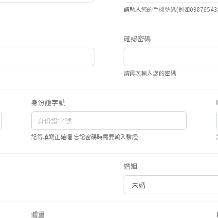
請輸入您的手機號碼(例如098765432
確認密碼
請再次輸入您的密碼
身份證字號
記得填寫正確喔 忘記密碼時需要輸入驗證
婚姻
體重