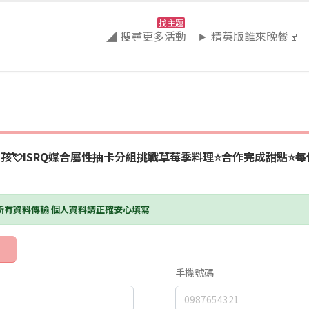
找主題
◢ 搜尋更多活動
► 精英版誰來晚餐🍷
孩💘ISRQ媒合屬性抽卡分組挑戰草莓季料理⭐️合作完成甜點⭐️
護所有資料傳輸 個人資料請正確安心填寫
手機號碼