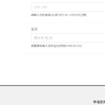
請輸入您的身高(必須介於130~230公分之間)
生日
請選擇或輸入您的生日(例如1990/01/01)
樂福里與