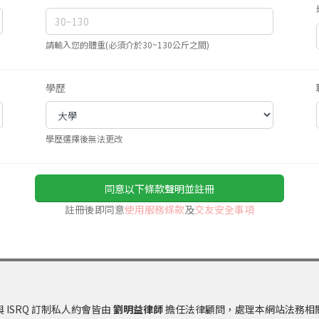
請輸入您的體重(必須介於30~130公斤之間)
學歷
學歷選擇後無法更改
同意以下條款聲明並註冊
註冊後即同意
使用服務條款
及
交友安全事項
 ISRQ 訂制私人約會皆由
劉明益律師
擔任法律顧問，處理本網站法務相