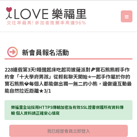
新會員報名活動
228連假第3天!睡醒起床吃起司披薩派對🍕寶石熊熊輕手作
約會「十大學府男孩」從輕鬆聊天開始⭐一起手作屬於你的
寶石熊熊💎每個人都能做出獨一無二的小熊，邊做邊互動最
能自然拉近距離★3/1
樂福里全站採用HTTPS傳輸加密及有效SSL證書保護所有資料傳
輸 個人資料請正確安心填寫
我已經是會員立即登入