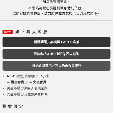
站法務相關事宜。
本網站為實名驗證制單身活動平台，
協助安排真實見面，致力於建立誠意與信任的交友環境。
線 上 真 人 客 服
new
活動問題／樂福里 PARTY 客服
諮詢私人約會／ISRQ 私人諮詢
排約會員專用／私人約會會員服務
NEW
活動預約轉換 ISRQ 檔
➡
男生會員
／ ➡
女生會員
男生專屬 預約私人看照諮詢
女生專屬 設定推薦約會條件
檔 案 設 定