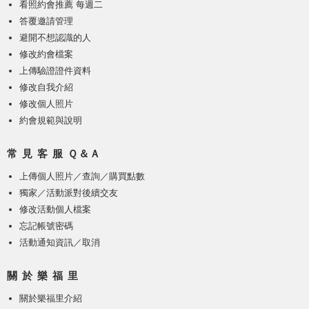
看照約會推薦 每週二
答覆邀請管理
避開不想認識的人
修改約會檔案
上傳驗證證件資料
修改自我介紹
修改個人照片
約會規範與說明
常 見 客 服 Ｑ＆Ａ
上傳個人照片
／
查詢／購買點數
獨家／活動派對後續交友
修改活動個人檔案
忘記帳號密碼
活動通知資訊／取消
關 於 樂 福 里
關於樂福里介紹