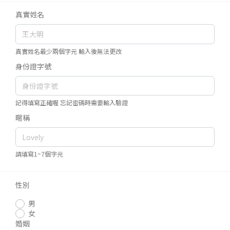
真實姓名
真實姓名最少兩個字元 輸入後無法更改
身份證字號
記得填寫正確喔 忘記密碼時需要輸入驗證
暱稱
請填寫1~7個字元
性別
男
女
婚姻