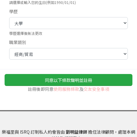
請選擇或輸入您的生日(例如1990/01/01)
學歷
學歷選擇後無法更改
職業類別
同意以下條款聲明並註冊
註冊後即同意
使用服務條款
及
交友安全事項
樂福里與 ISRQ 訂制私人約會皆由
劉明益律師
擔任法律顧問，處理本網