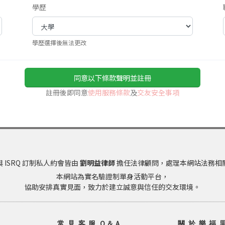
學歷
學歷選擇後無法更改
同意以下條款聲明並註冊
註冊後即同意
使用服務條款
及
交友安全事項
 ISRQ 訂制私人約會皆由
劉明益律師
擔任法律顧問，處理本網站法務相
本網站為實名驗證制單身活動平台，
協助安排真實見面，致力於建立誠意與信任的交友環境。
常 見 客 服 Ｑ＆Ａ
關 於 樂 福 