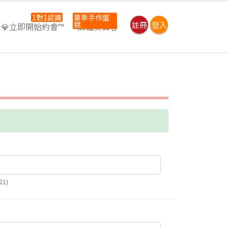
1對1認識
夏季手作蛋
糕
註冊
登入
💎立即開始約會™
⭐高雄吳寶春
1)