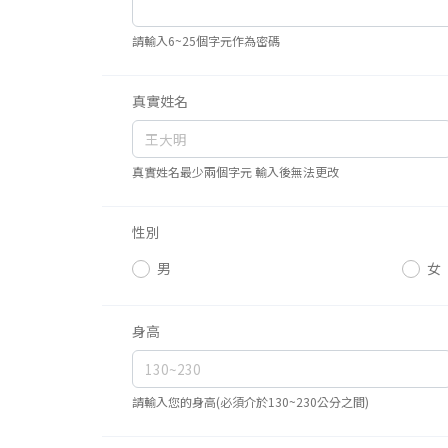
請輸入6~25個字元作為密碼
真實姓名
真實姓名最少兩個字元 輸入後無法更改
性別
男
女
身高
請輸入您的身高(必須介於130~230公分之間)