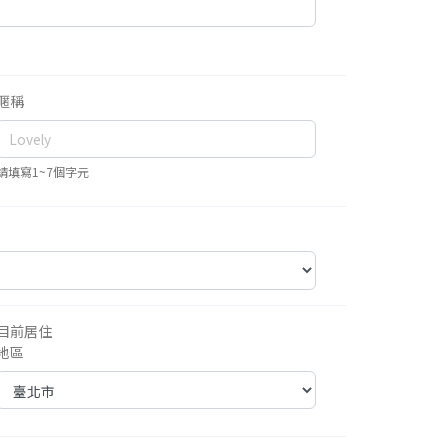
暱稱
請填寫1~7個字元
目前居住
地區