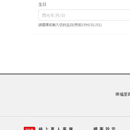
生日
請選擇或輸入您的生日(例如1990/01/01)
樂福里與
線 上 真 人 客 服
檔 案 設 定
new