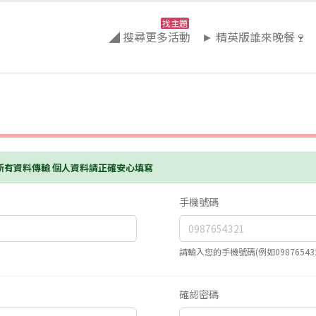
找主題
◢ 搜尋更多活動
► 精英版誰來晚餐🍷
護所有資料傳輸 個人資料請正確安心填寫
手機號碼
請輸入您的手機號碼(例如098765432
確認密碼