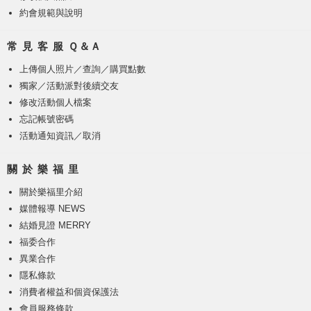
約會規範與說明
常 見 客 服 Ｑ＆Ａ
上傳個人照片
／
查詢／購買點數
獨家／活動派對後續交友
修改活動個人檔案
忘記帳號密碼
活動通知資訊／取消
關 於 樂 福 里
關於樂福里介紹
媒體報導 NEWS
結婚見證 MERRY
福委合作
異業合作
隱私條款
消費者權益和個資保護法
會員服務條款