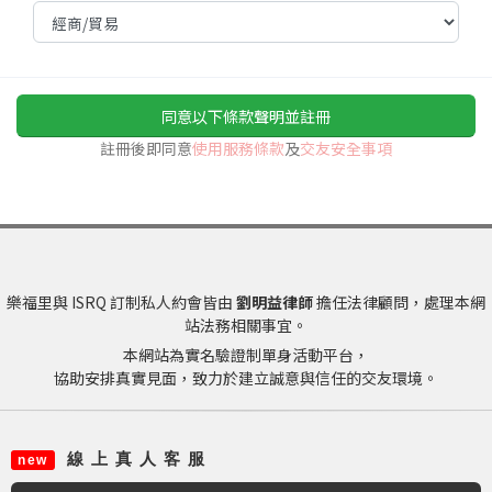
同意以下條款聲明並註冊
註冊後即同意
使用服務條款
及
交友安全事項
樂福里與 ISRQ 訂制私人約會皆由
劉明益律師
擔任法律顧問，處理本網
站法務相關事宜。
本網站為實名驗證制單身活動平台，
協助安排真實見面，致力於建立誠意與信任的交友環境。
線 上 真 人 客 服
new