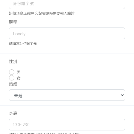
記得填寫正確喔 忘記密碼時需要輸入驗證
暱稱
請填寫1~7個字元
性別
男
女
婚姻
身高