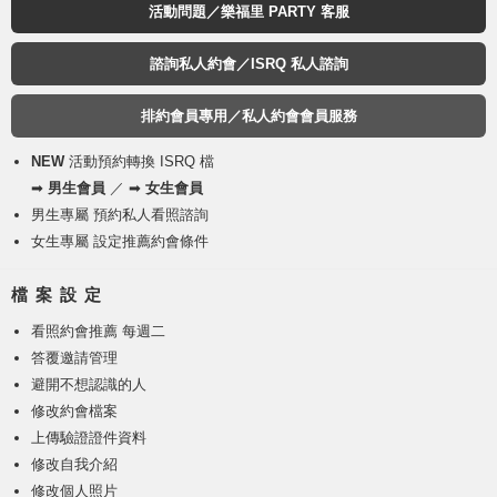
活動問題／樂福里 PARTY 客服
諮詢私人約會／ISRQ 私人諮詢
排約會員專用／私人約會會員服務
NEW
活動預約轉換 ISRQ 檔
➡
男生會員
／ ➡
女生會員
男生專屬 預約私人看照諮詢
女生專屬 設定推薦約會條件
檔 案 設 定
看照約會推薦 每週二
答覆邀請管理
避開不想認識的人
修改約會檔案
上傳驗證證件資料
修改自我介紹
修改個人照片