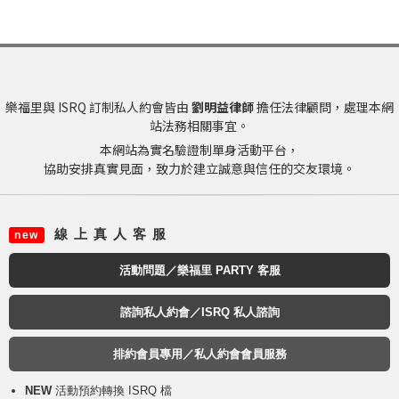
樂福里與 ISRQ 訂制私人約會皆由
劉明益律師
擔任法律顧問，處理本網
站法務相關事宜。
本網站為實名驗證制單身活動平台，
協助安排真實見面，致力於建立誠意與信任的交友環境。
線 上 真 人 客 服
new
活動問題／樂福里 PARTY 客服
諮詢私人約會／ISRQ 私人諮詢
排約會員專用／私人約會會員服務
NEW
活動預約轉換 ISRQ 檔