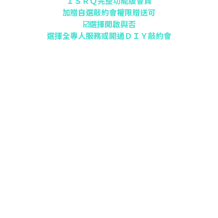
ＩＳＲＱ完整功能版會員
加贈自選敲約會權限贈送可
☑️選擇開啟與否
選擇全專人服務或開通ＤＩＹ敲約會