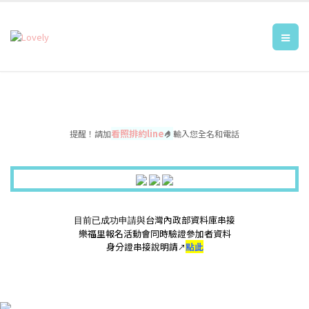
看照排約line
🤌
提醒！請加
輸入您全名和電話
台灣內政部資料庫串接
目前已成功申請
與
樂福里報名活動會同時驗證參加者資料
身分證串接說明請
點此
↗