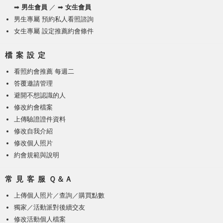
➡
男生會員
／ ➡
女生會員
男生專屬 預約私人看照諮詢
女生專屬 設定推薦約會條件
檔 案 設 定
看照約會推薦 每週二
答覆邀請管理
避開不想認識的人
修改約會檔案
上傳驗證證件資料
修改自我介紹
修改個人照片
約會規範與說明
常 見 客 服 Ｑ＆Ａ
上傳個人照片
／
查詢／購買點數
獨家／活動派對後續交友
修改活動個人檔案