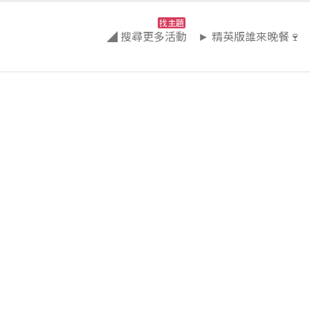
找主題
◢ 搜尋更多活動
► 精英版誰來晚餐🍷