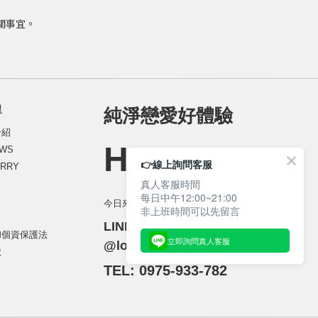
關事宜。
里
純淨戀愛好體驗
介紹
HELLO_
WS
👉線上詢問客服
RRY
真人客服時間
每日中午12:00~21:00
今日來約會／YOUTUBE 頻道
非上班時間可以先留言
LINE 活動客服 ：
和個資保護法
立即詢問真人客服
@lovelyparty
款
TEL: 0975-933-782