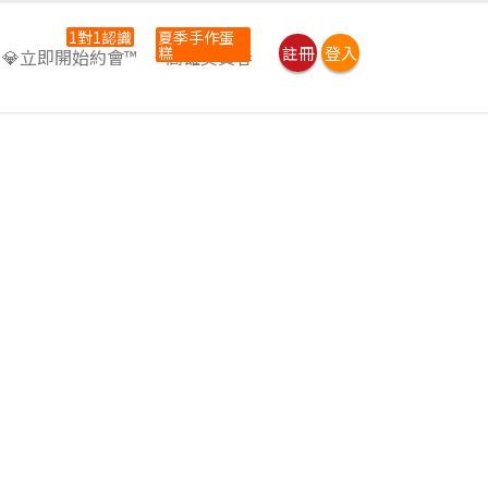
1對1認識
夏季手作蛋
糕
註冊
登入
💎立即開始約會™
⭐高雄吳寶春