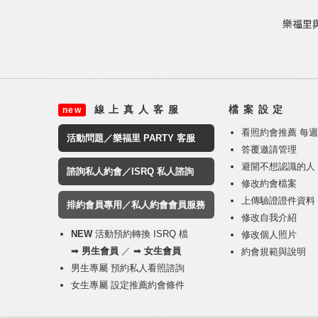
樂福里與
線 上 真 人 客 服
檔 案 設 定
new
看照約會推薦 每
活動問題／樂福里 PARTY 客服
答覆邀請管理
避開不想認識的人
諮詢私人約會／ISRQ 私人諮詢
修改約會檔案
上傳驗證證件資料
排約會員專用／私人約會會員服務
修改自我介紹
NEW
活動預約轉換 ISRQ 檔
修改個人照片
➡
男生會員
／ ➡
女生會員
約會規範與說明
男生專屬 預約私人看照諮詢
女生專屬 設定推薦約會條件