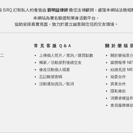
 ISRQ 訂制私人約會皆由
劉明益律師
擔任法律顧問，處理本網站法務相
本網站為實名驗證制單身活動平台，
協助安排真實見面，致力於建立誠意與信任的交友環境。
常 見 客 服 Ｑ＆Ａ
關 於 樂 福 
週二
上傳個人照片
／
查詢／購買點數
關於樂福里
獨家／活動派對後續交友
媒體報導 NE
修改活動個人檔案
結婚見證 ME
忘記帳號密碼
福委合作
活動通知資訊／取消
異業合作
隱私條款
消費者權益
會員服務條