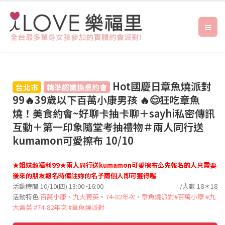
Hot國慶日章魚燒派對
台北市
精準認識換桌約會
99🔥39歲以下百萬小康男孩 🔥😊狂吃章魚
燒！美食約會~好聊卡抽卡聊＋sayhi私密傳訊
互動＋第一印象隨堂考抽禮物＃兩人同行送
kumamon可愛擦布 10/10
★姐妹超福利99★兩人同行送kumamon可愛擦布⚠️先報名的人只需要
後來的朋友報名時備註妳的名子兩個人即可獲得喔
活動時間 10/10(四) 13:00~16:00
/人數 18＊18
活動特色
百萬小康
、
九大菁英
、
74-82年次
、
章魚燒派對
#百萬小康
#九
大菁英
#74-82年次
#章魚燒派對