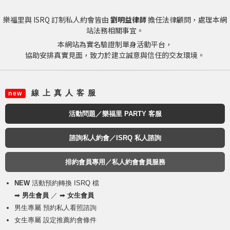
樂福里與 ISRQ 訂制私人約會皆由
劉明益律師
擔任法律顧問，處理本網
站法務相關事宜。
本網站為實名驗證制單身活動平台，
協助安排真實見面，致力於建立誠意與信任的交友環境。
線 上 真 人 客 服
new
活動問題／樂福里 PARTY 客服
諮詢私人約會／ISRQ 私人諮詢
排約會員專用／私人約會會員服務
NEW
活動預約轉換 ISRQ 檔
➡
男生會員
／ ➡
女生會員
男生專屬 預約私人看照諮詢
女生專屬 設定推薦約會條件