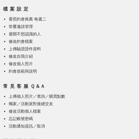
檔 案 設 定
看照約會推薦 每週二
答覆邀請管理
避開不想認識的人
修改約會檔案
上傳驗證證件資料
修改自我介紹
修改個人照片
約會規範與說明
常 見 客 服 Ｑ＆Ａ
上傳個人照片
／
查詢／購買點數
獨家／活動派對後續交友
修改活動個人檔案
忘記帳號密碼
活動通知資訊／取消