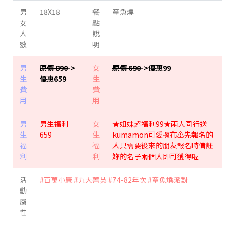
男
18X18
餐
章魚燒
女
點
人
說
數
明
男
原價 890
->
女
原價 690
->優惠99
生
優惠659
生
費
費
用
用
男
男生福利
女
★姐妹超福利99★兩人同行送
生
659
生
kumamon可愛擦布⚠️先報名的
福
福
人只需要後來的朋友報名時備註
利
利
妳的名子兩個人即可獲得喔
活
#百萬小康
#九大菁英
#74-82年次
#章魚燒派對
動
屬
性