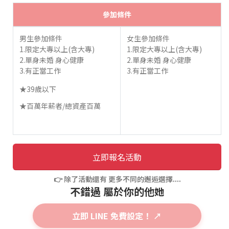
參加條件
男生參加條件
女生參加條件
1.限定大專以上(含大專)
1.限定大專以上(含大專)
2.單身未婚 身心健康
2.單身未婚 身心健康
3.有正當工作
3.有正當工作
★39歲以下
★百萬年薪者/總資產百萬
立即報名活動
👉 除了活動還有 更多不同的邂逅選擇....
不錯過 屬於你的他她
立即 LINE 免費設定！ ↗