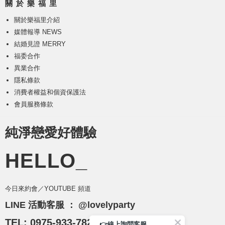
關 於 樂 福 里
關於樂福里介紹
媒體報導 NEWS
結婚見證 MERRY
福委合作
異業合作
隱私條款
消費者權益和個資保護法
會員服務條款
純淨戀愛好體驗
HELLO_
今日來約會／YOUTUBE 頻道
LINE 活動客服 ：
@lovelyparty
TEL: 0975-933-782
👉線上詢問客服