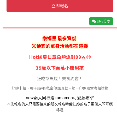
立即報名
LINE分享
樂福里 最多質感
又便宜的單身活動都在這邊
Hot國慶日章魚燒派對99
🔥😊
39歲以下百萬小康男孩
狂吃章魚燒！美食約會！
好聊卡抽卡聊＋sayhi私密傳訊互動＋第一印象隨堂考抽禮物
new
兩人同行送
kumamon
可愛擦布
🐻
⚠
先報名的人只需要後來的朋友報名時備註妳的名子兩個人即可獲
得喔