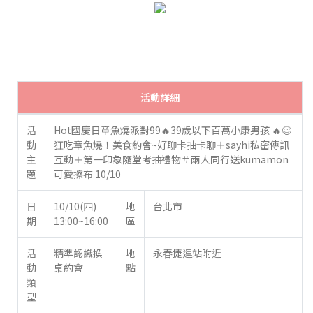
活動詳細
活
Hot國慶日章魚燒派對99🔥39歲以下百萬小康男孩 🔥😊
動
狂吃章魚燒！美食約會~好聊卡抽卡聊＋sayhi私密傳訊
主
互動＋第一印象隨堂考抽禮物＃兩人同行送kumamon
題
可愛擦布 10/10
日
10/10(四)
地
台北市
期
13:00~16:00
區
活
精準認識換
地
永春捷運站附近
動
桌約會
點
類
型