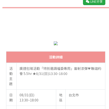
LINE分享
活動詳細
活
廣達包場活動「特別邀請福委專用」雷射漆彈💗聯誼約
動
會 5.5hr ★8/31(日)13:30-18:00
主
題
日
08/31(日)
地
台北市
期
13:30~18:00
區