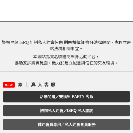
樂福里與 ISRQ 訂制私人約會皆由
劉明益律師
擔任法律顧問，處理本網
站法務相關事宜。
本網站為實名驗證制單身活動平台，
協助安排真實見面，致力於建立誠意與信任的交友環境。
線 上 真 人 客 服
new
活動問題／樂福里 PARTY 客服
諮詢私人約會／ISRQ 私人諮詢
排約會員專用／私人約會會員服務