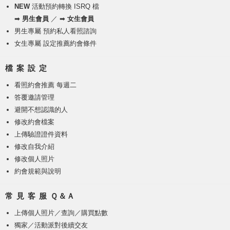
NEW
活動預約轉換 ISRQ 檔
➡
男生會員
／ ➡
女生會員
男生專屬 預約私人看照諮詢
女生專屬 設定推薦約會條件
檔 案 設 定
看照約會推薦 每週二
答覆邀請管理
避開不想認識的人
修改約會檔案
上傳驗證證件資料
修改自我介紹
修改個人照片
約會規範與說明
常 見 客 服 Ｑ＆Ａ
上傳個人照片
／
查詢／購買點數
獨家／活動派對後續交友