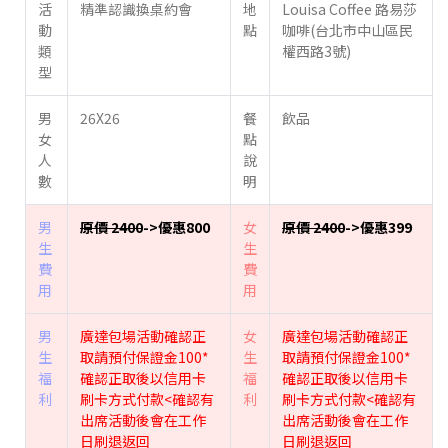
活
精準認識換桌約會
地
Louisa Coffee 路易莎
動
點
咖啡(台北市中山區民
類
權西路3號)
型
男
26X26
餐
飲品
女
點
人
說
數
明
男
原價 2400
->優惠800
女
原價 2400
->優惠399
生
生
費
費
用
用
男
廣達包場活動確認正
女
廣達包場活動確認正
生
取請預付保證金100*
生
取請預付保證金100*
福
確認正取後以信用卡
福
確認正取後以信用卡
利
刷卡方式付款<確認有
利
刷卡方式付款<確認有
出席活動後會在工作
出席活動後會在工作
日刷退返回
日刷退返回