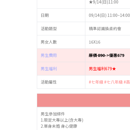
★9/14(日)11:00
日期
09/14(日) 11:00~14:00
活動類型
精準認識換桌約會
男女人數
16X16
男生費用
原價 890
->優惠679
男生福利
男生福利679★
活動屬性
#七年級
#七八年級
#
男生參加條件
1.限定大專以上(含大專)
2.單身未婚 身心健康