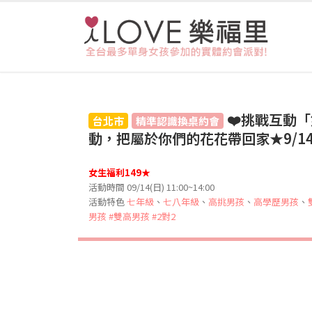
❤️挑戰互動「
台北市
精準認識換桌約會
動，把屬於你們的花花帶回家★9/14(日
女生福利149★
活動時間 09/14(日) 11:00~14:00
活動特色
七年級
、
七八年級
、
高挑男孩
、
高學歷男孩
、
男孩
#雙高男孩
#2對2