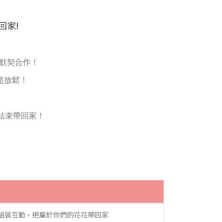
回家!
戰默契合作！
超放鬆！
。
結束帶回家！
款、組裝互動，把屬於你們的花花帶回家