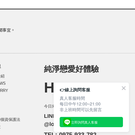
關事宜。
里
純淨戀愛好體驗
介紹
HELLO_
WS
👉線上詢問客服
RRY
真人客服時間
每日中午12:00~21:00
今日來約會／YOUTUBE 頻道
非上班時間可以先留言
LINE 活動客服 ：
和個資保護法
立即詢問真人客服
@lovelyparty
款
TEL: 0975-933-782