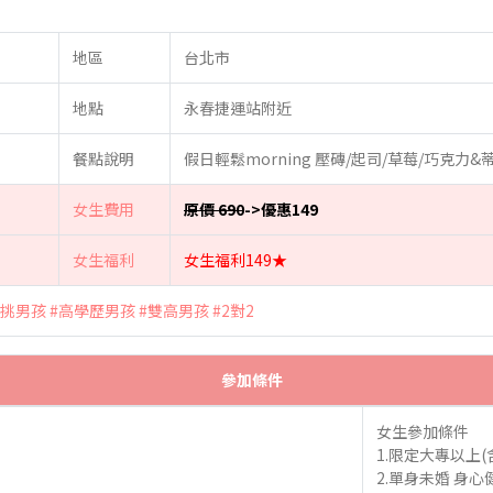
地區
台北市
地點
永春捷運站附近
餐點說明
假日輕鬆morning 壓磚/起司/草莓/巧克力
女生費用
原價 690
->優惠149
女生福利
女生福利149★
高挑男孩
#高學歷男孩
#雙高男孩
#2對2
參加條件
女生參加條件
1.限定大專以上(
2.單身未婚 身心