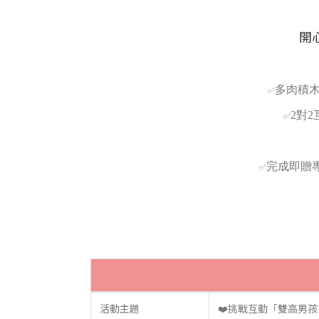
開
多肉積木
✅
2對
✅
完成即贈
✅
活動主題
❤️挑戰互動「雙高男孩