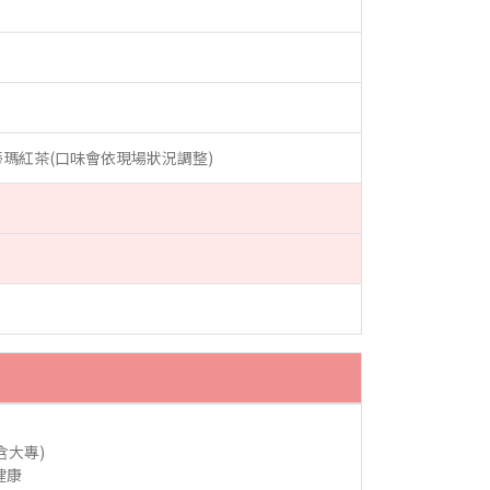
&蒂瑪紅茶(口味會依現場狀況調整)
含大專)
健康