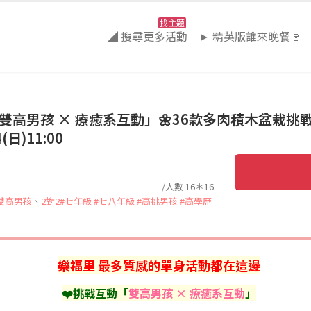
找主題
◢ 搜尋更多活動
► 精英版誰來晚餐🍷
雙高男孩 × 療癒系互動」🌼36款多肉積木盆栽
)11:00
/人數 16＊16
雙高男孩
、
2對2
#七年級
#七八年級
#高挑男孩
#高學歷
樂福里 最多質感
的單身活動都在這邊
❤️挑戰互動「
雙高男孩 × 療癒系互動
」