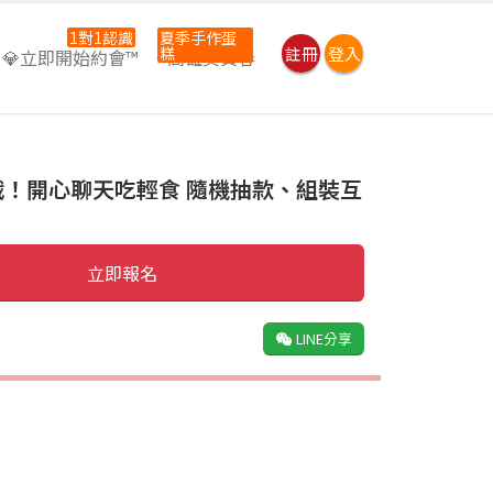
1對1認識
夏季手作蛋
糕
註冊
登入
💎立即開始約會™
⭐高雄吳寶春
挑戰！開心聊天吃輕食 隨機抽款、組裝互
立即報名
LINE分享