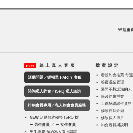
樂福里與
線 上 真 人 客 服
檔 案 設 定
new
看照約會推薦 每
活動問題／樂福里 PARTY 客服
答覆邀請管理
避開不想認識的人
諮詢私人約會／ISRQ 私人諮詢
修改約會檔案
上傳驗證證件資料
排約會員專用／私人約會會員服務
修改自我介紹
NEW
活動預約轉換 ISRQ 檔
修改個人照片
➡
男生會員
／ ➡
女生會員
約會規範與說明
男生專屬 預約私人看照諮詢