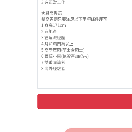
3.有正當工作
★雙高男孩
雙高男還只要滿足以下兩項條件即可
1.身高171cm
2.有地產
3.管理職經歷
4.月薪滿四萬以上
5.高學歷碩(碩士含碩士)
6.百萬小康(總資產加起來)
7.雙重國籍者
8.海外經驗者