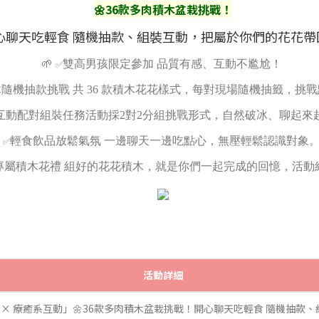
🌼36款多肉積木盆栽挑戰！
心聊天吃輕食 隨機抽款、組裝互動，把屬於你們的花花帶
🌱
雙高男孩限定參加 品質有感、互動不尷尬！
✅
隨機抽款挑戰 共 36 款積木花花樣式，每對現場隨機抽籤，挑
2互動配對組裝任務活動採2對2分組挑戰形式，自然破冰、聊起來
輕食飲品放鬆氣氛 一邊聊天一邊吃點心，無壓輕鬆認識對象
✅
專屬積木花禮 組好的花花積木，就是你們一起完成的回憶，活動
活動詳細
 × 療癒系互動」🌼36款多肉積木盆栽挑戰！開心聊天吃輕食 隨機抽