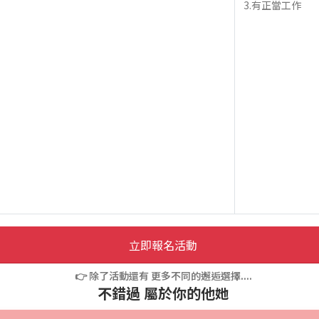
3.有正當工作
立即報名活動
👉 除了活動還有 更多不同的邂逅選擇....
不錯過 屬於你的他她