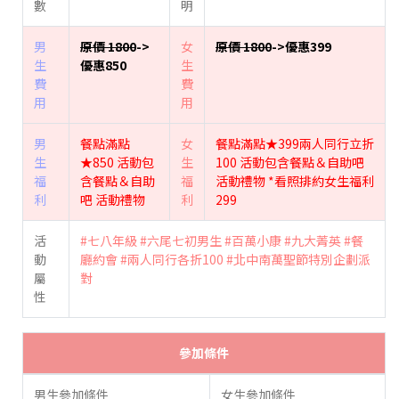
數
明
男
原價 1800
->
女
原價 1800
->優惠399
生
優惠850
生
費
費
用
用
男
餐點滿點
女
餐點滿點★399兩人同行立折
生
★850 活動包
生
100 活動包含餐點＆自助吧
福
含餐點＆自助
福
活動禮物 *看照排約女生福利
利
吧 活動禮物
利
299
活
#七八年級
#六尾七初男生
#百萬小康
#九大菁英
#餐
動
廳約會
#兩人同行各折100
#北中南萬聖節特別企劃派
屬
對
性
參加條件
男生參加條件
女生參加條件