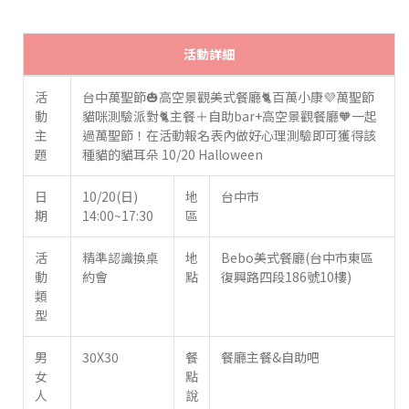
活動詳細
活
台中萬聖節🎃高空景觀美式餐廳🐈‍百萬小康💜萬聖節
動
貓咪測驗派對🐈‍主餐＋自助bar+高空景觀餐廳🧡一起
主
過萬聖節！在活動報名表內做好心理測驗即可獲得該
題
種貓的貓耳朵 10/20 Halloween
日
10/20(日)
地
台中市
期
14:00~17:30
區
活
精準認識換桌
地
Bebo美式餐廳(台中市東區
動
約會
點
復興路四段186號10樓)
類
型
男
30X30
餐
餐廳主餐&自助吧
女
點
人
說