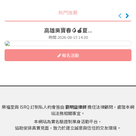
熱門推薦
高雄吳寶春🥭🍎夏...
時間:2026-08-15 14:30
報名活動
樂福里與 ISRQ 訂制私人約會皆由
劉明益律師
擔任法律顧問，處理本網
站法務相關事宜。
本網站為實名驗證制單身活動平台，
協助安排真實見面，致力於建立誠意與信任的交友環境。