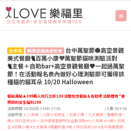
台中萬聖節🎃高空景觀
台中市
精準認識換桌約會
美式餐廳🐈‍百萬小康💜萬聖節貓咪測驗派對
🐈‍主餐＋自助bar+高空景觀餐廳🧡一起過萬聖
節！在活動報名表內做好心理測驗即可獲得該
種貓的貓耳朵 10/20 Halloween
餐點滿點★399兩人同行立折100 活動包含餐點＆自助吧 活動禮物 *看
照排約女生福利299
活動時間 10/20(日) 14:00~17:30
/人數 30＊30
活動特色
七八年級
、
六尾七初男生
、
百萬小康
、
九大菁英
、
餐廳約會
、
兩人同行各折100
、
北中南萬聖節特別企劃派對
#七八年級
#六尾七初男
生
#百萬小康
#九大菁英
#餐廳約會
#兩人同行各折100
#北中南萬聖節