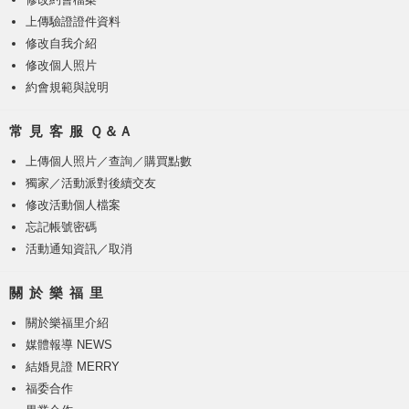
上傳驗證證件資料
修改自我介紹
修改個人照片
約會規範與說明
常 見 客 服 Ｑ＆Ａ
上傳個人照片
／
查詢／購買點數
獨家／活動派對後續交友
修改活動個人檔案
忘記帳號密碼
活動通知資訊／取消
關 於 樂 福 里
關於樂福里介紹
媒體報導 NEWS
結婚見證 MERRY
福委合作