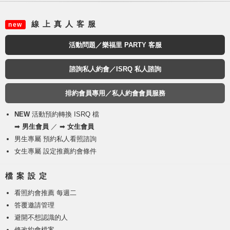
線 上 真 人 客 服
new
活動問題／樂福里 PARTY 客服
諮詢私人約會／ISRQ 私人諮詢
排約會員專用／私人約會會員服務
NEW
活動預約轉換 ISRQ 檔
➡
男生會員
／ ➡
女生會員
男生專屬 預約私人看照諮詢
女生專屬 設定推薦約會條件
檔 案 設 定
看照約會推薦 每週二
答覆邀請管理
避開不想認識的人
修改約會檔案