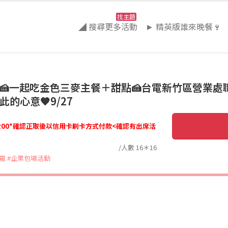
找主題
◢ 搜尋更多活動
► 精英版誰來晚餐🍷
🍰一起吃金色三麥主餐＋甜點🍰台電新竹區營業處
的心意🧡9/27
00*確認正取後以信用卡刷卡方式付款<確認有出席活
/人數 16＊16
電
#企業包場活動