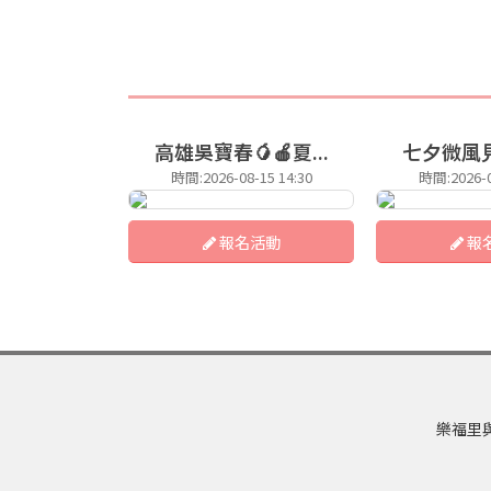
高雄吳寶春🥭🍎夏...
七夕微風見
時間:2026-08-15 14:30
時間:2026-0
報名活動
報
樂福里與