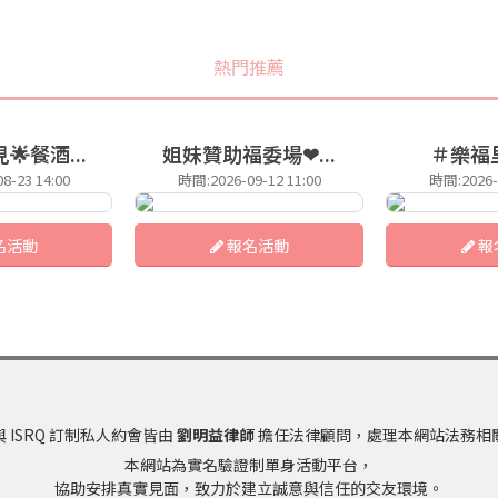
熱門推薦
餐酒...
姐妹贊助福委場❤...
＃樂福里2
8-23 14:00
時間:2026-09-12 11:00
時間:2026-0
名活動
報名活動
報
 ISRQ 訂制私人約會皆由
劉明益律師
擔任法律顧問，處理本網站法務相
本網站為實名驗證制單身活動平台，
協助安排真實見面，致力於建立誠意與信任的交友環境。