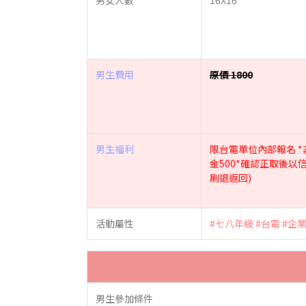
男女人數
16X16
男生費用
原價 1800
男生福利
限台電單位內部報名 
金500*確認正取後
刷退返回)
活動屬性
#七八年級
#台電
#企
男生參加條件