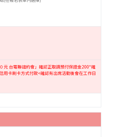
點(在報名表單內選擇)
０元 台電聯誼約會」確認正取請預付保證金200*確
信用卡刷卡方式付款<確認有出席活動後會在工作日