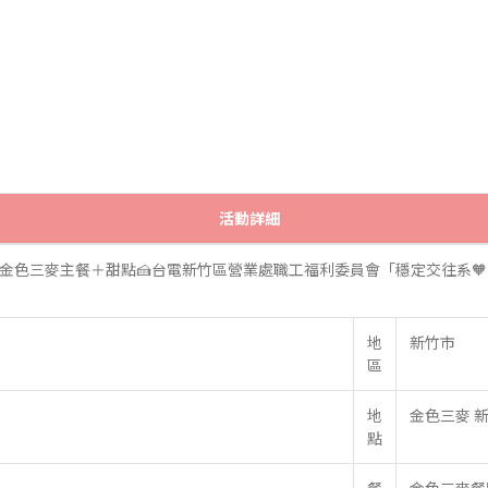
活動詳細
吃金色三麥主餐＋甜點🍰台電新竹區營業處職工福利委員會「穩定交往系
0
地
新竹市
區
地
金色三麥 
點