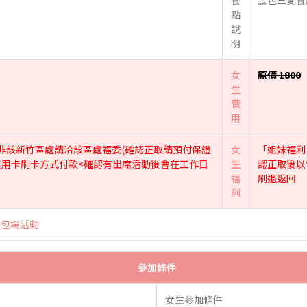
餐
金色三麥餐
點
說
明
女
原價 1800
生
費
用
*非該新竹區處請洽該區處福委(確認正取請預付保證
女
「姐妹福利
以信用卡刷卡方式付款<確認有出席活動後會在工作日
生
認正取後以
福
刷退返回
利
業包場活動
參加條件
女生參加條件