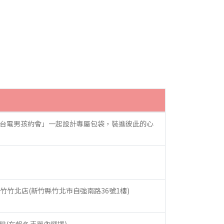
台電男孩約會」一起設計專屬包袋，裝進彼此的心
新竹竹北店(新竹縣竹北市自強南路36號1樓)