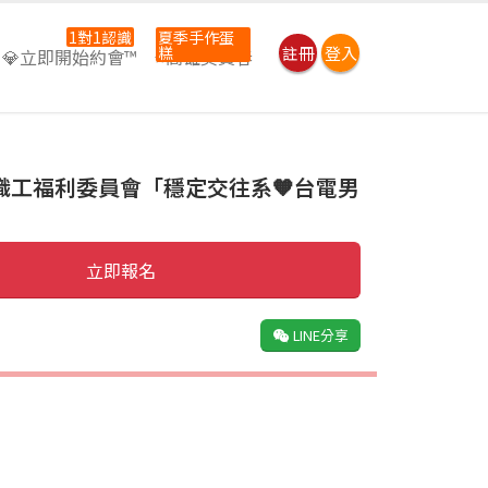
1對1認識
夏季手作蛋
糕
註冊
登入
💎立即開始約會™
⭐高雄吳寶春
職工福利委員會「穩定交往系🧡台電男
立即報名
LINE分享