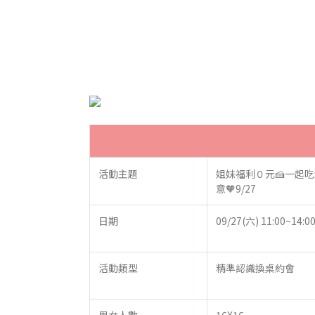
活動主題
姐妹福利０元🍰一起
意🧡9/27
日期
09/27(六) 11:00~14:0
活動類型
精準認識換桌約會