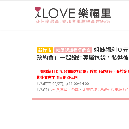
姐妹福利０元
新竹市
精準認識換桌約會
孩約會」一起設計專屬包袋，裝進彼此
「姐妹福利０元 台電聯誼約會」確認正取請預付保證金2
動後會在工作日刷退返回
活動時間 09/27(六) 11:00~14:00
活動特色
七八年級
、
台電
、
企業包場活動
#七八年級
#台