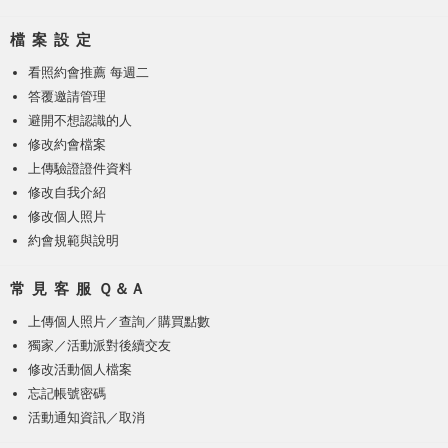
檔 案 設 定
看照約會推薦 每週二
答覆邀請管理
避開不想認識的人
修改約會檔案
上傳驗證證件資料
修改自我介紹
修改個人照片
約會規範與說明
常 見 客 服 Ｑ＆Ａ
上傳個人照片
／
查詢／購買點數
獨家／活動派對後續交友
修改活動個人檔案
忘記帳號密碼
活動通知資訊／取消