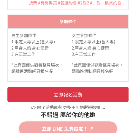
技業
#有房男孩
#餐廳約會
#2對2
#一對一換桌約會
參加條件
男生參加條件
女生參加條件
1.限定大專以上(含大專)
1.限定大專以上(含大專)
2.單身未婚 身心健康
2.單身未婚 身心健康
3.有正當工作
3.有正當工作
*此頁面僅供觀看整月場次，
*此頁面僅供觀看整月場次，
請點進活動網頁報名喔
請點進活動網頁報名喔
立即報名活動
👉 除了活動還有 更多不同的邂逅選擇....
不錯過 屬於你的他她
立即 LINE 免費設定！ ↗