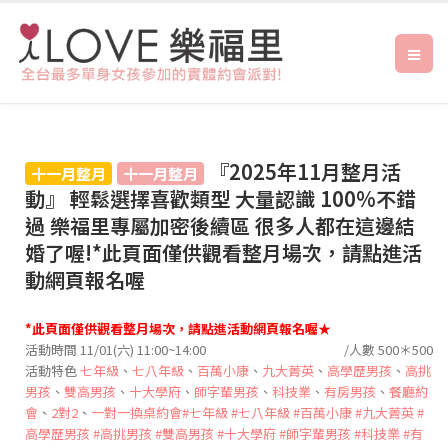
『2025年11月整月活
十一月整月
十一月整月
動』 輕鬆選擇喜歡類型 大量認識 100%不錯
過 樂福里專屬加密後續區 很多人都在這邊結
婚了喔!*此頁面僅供觀看整月場次，請點進活
動網頁報名喔
*此頁面僅供觀看整月場次，請點進活動網頁報名喔★
活動時間 11/01(六) 11:00~14:00
/人數 500＊500
活動特色
七年級
、
七八年級
、
百萬小康
、
九大菁英
、
高學歷男孩
、
高挑
男孩
、
雙高男孩
、
十大學府
、
師字輩男孩
、
科技業
、
有房男孩
、
餐廳約
會
、
2對2
、
一對一換桌約會
#七年級
#七八年級
#百萬小康
#九大菁英
#
高學歷男孩
#高挑男孩
#雙高男孩
#十大學府
#師字輩男孩
#科技業
#有