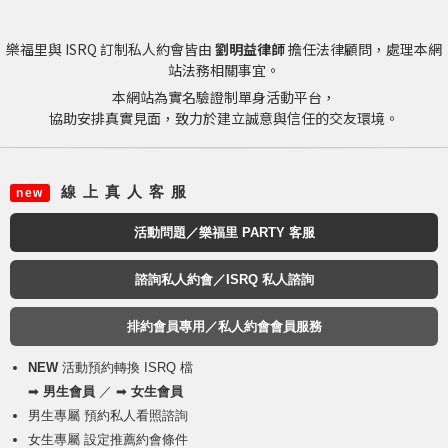
樂福里與 ISRQ 訂制私人約會皆由
劉明益律師
擔任法律顧問，處理本網
站法務相關事宜。
本網站為實名驗證制單身活動平台，
協助安排真實見面，致力於建立誠意與信任的交友環境。
線 上 真 人 客 服
new
活動問題／樂福里 PARTY 客服
諮詢私人約會／ISRQ 私人諮詢
排約會員專用／私人約會會員服務
NEW
活動預約轉換 ISRQ 檔
➡
男生會員
／ ➡
女生會員
男生專屬 預約私人看照諮詢
女生專屬 設定推薦約會條件