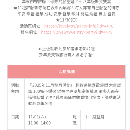
年末御守許願！你妳的願望是？七八年級斯文雙高
❤️11種許願御守請在表單內填寫！每人都有自己願望的御守
平安 幸福 福慧 成功 安康 智慧 聚財 開運 納福 自由 富貴
★11/30(日)
活動頁網址：
https://lovely.tw/party-info?id=4470
報名網址：
https://lovely.tw/entry-party?id=4470
►
上班就收到參加者求婚影片啦
去年夏天微旅行有人求婚了喔~
活動詳細
活動
『2025年11月整月活動』 輕鬆選擇喜歡類型 大量認
主題
識 100%不錯過 樂福里專屬加密後續區 很多人都在
這邊結婚了喔!*此頁面僅供觀看整月場次，請點進活
動網頁報名喔
日期
11/01(六)
地
十一月整月
11:00~14:00
區