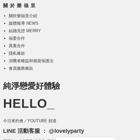
關 於 樂 福 里
關於樂福里介紹
媒體報導 NEWS
結婚見證 MERRY
福委合作
異業合作
隱私條款
消費者權益和個資保護法
會員服務條款
純淨戀愛好體驗
HELLO_
今日來約會／YOUTUBE 頻道
LINE 活動客服 ：
@lovelyparty