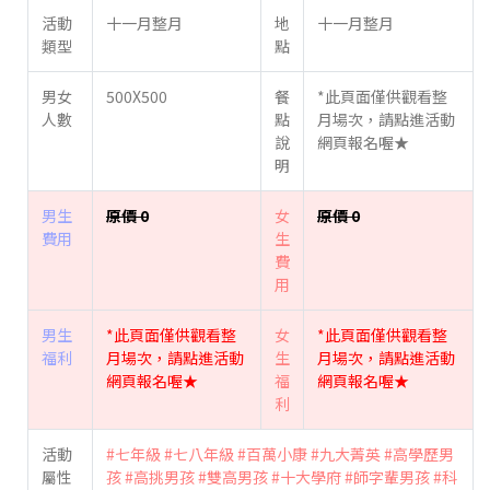
活動
十一月整月
地
十一月整月
類型
點
男女
500X500
餐
*此頁面僅供觀看整
人數
點
月場次，請點進活動
說
網頁報名喔★
明
男生
原價 0
女
原價 0
費用
生
費
用
男生
*此頁面僅供觀看整
女
*此頁面僅供觀看整
福利
月場次，請點進活動
生
月場次，請點進活動
網頁報名喔★
福
網頁報名喔★
利
活動
#七年級
#七八年級
#百萬小康
#九大菁英
#高學歷男
屬性
孩
#高挑男孩
#雙高男孩
#十大學府
#師字輩男孩
#科